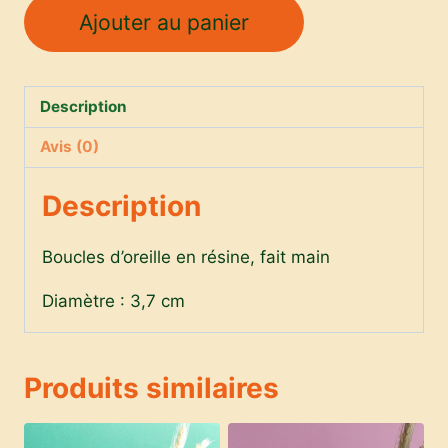
quantité
Ajouter au panier
de
Boucles
d'oreilles
Description
-
orange
Avis (0)
Description
Boucles d’oreille en résine, fait main
Diamètre : 3,7 cm
Produits similaires