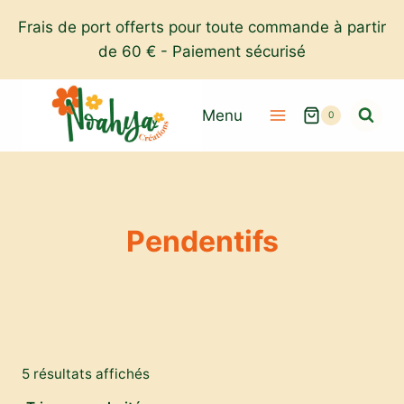
Aller
Frais de port offerts pour toute commande à partir
au
de 60 € - Paiement sécurisé
contenu
Menu
0
Pendentifs
Trié
5 résultats affichés
par