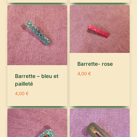
Barrette- rose
4,00
€
Barrette – bleu et
pailleté
4,00
€