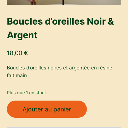
Boucles d’oreilles Noir &
Argent
18,00
€
Boucles d’oreilles noires et argentée en résine,
fait main
Plus que 1 en stock
quantité
Ajouter au panier
de
Boucles
d’oreilles