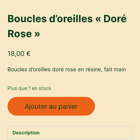
Boucles d’oreilles « Doré
Rose »
18,00
€
Boucles d’oreilles doré rose en résine, fait main
Plus que 1 en stock
quantité
Ajouter au panier
de
Boucles
d’oreilles
Description
«