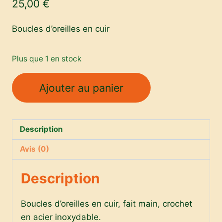
25,00
€
Boucles d’oreilles en cuir
Plus que 1 en stock
quantité
Ajouter au panier
de
Boucles
d'oreilles
Description
-
noir
Avis (0)
et
doré
Description
Boucles d’oreilles en cuir, fait main, crochet
en acier inoxydable.