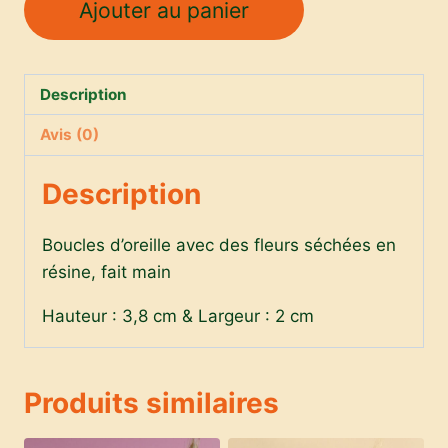
Ajouter au panier
de
Boucles
d'oreilles
Description
-
fleur
Avis (0)
bleue
Description
Boucles d’oreille avec des fleurs séchées en
résine, fait main
Hauteur : 3,8 cm & Largeur : 2 cm
Produits similaires